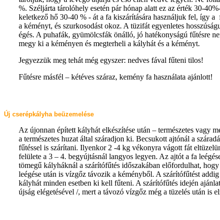
%. Széljárta tárolóhely esetén pár hónap alatt ez az érték 30-40%
keletkező hő 30-40 % - át a fa kiszárítására használjuk fel, így a
a kéményt, és szurkosodást okoz. A tüzifát egyenletes hosszúságu
égés. A puhafák, gyümölcsfák önálló, jó hatékonyságú fűtésre nem
megy ki a kéményen és megterheli a kályhát és a kéményt.
Jegyezzük meg tehát még egyszer: nedves fával fűteni tilos!
Fűtésre másfél – kétéves száraz, kemény fa használata ajánlott!
Új cserépkályha beüzemelése
Az újonnan épített kályhát elkészítése után – természetes vagy mes
a természetes huzat által száradjon ki. Becsukott ajtónál a szárad
fűtéssel is szárítani. Ilyenkor 2 -4 kg vékonyra vágott fát eltüz
felülete a 3 – 4. begyújtásnál langyos legyen. Az ajtót a fa leég
tömegű kályháknál a szárítófűtés időszakában előfordulhat, hogy 
leégése után is vízgőz távozik a kéményből. A szárítófűtést addig k
kályhát minden esetben ki kell fűteni. A szárítófűtés idején ajánl
újság elégetésével /, mert a távozó vízgőz még a tüzelés után is e