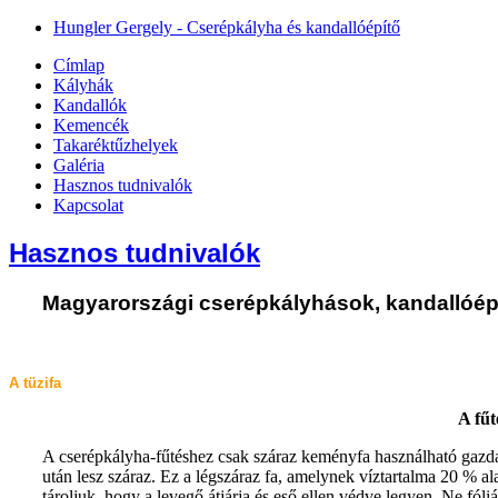
Hungler Gergely - Cserépkályha és kandallóépítő
Címlap
Kályhák
Kandallók
Kemencék
Takaréktűzhelyek
Galéria
Hasznos tudnivalók
Kapcsolat
Hasznos tudnivalók
Magyarországi cserépkályhások, kandallóépí
A tüzifa
A fűt
A cserépkályha-fűtéshez csak száraz keményfa használható gazdasá
után lesz száraz. Ez a légszáraz fa, amelynek víztartalma 20 % al
tároljuk, hogy a levegő átjárja és eső ellen védve legyen. Ne fóli