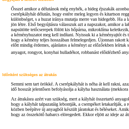
Ősszel amikor a délutánok még enyhék, a hideg éjszakák azonban 
cserépkályhát délután, hogy estére meleg legyen és kitartson regg
különbséget, s a huzat iránya mutatja merre van hidegebb. Ha a 
jön létre. Első begyújtásra válasszuk azt a napszakot, amikor a l
napsütötte tetőcserepek fölött kis hőpárna, mikroklíma keletkezi
a kéményhuzatot meg kell indítani. Nyissuk ki a kéményajtót és tö
hogy a kémény teljes hosszában felmelegedjen. Újonnan rakott ká
előtt mindig érdemes, ajánlatos a kéményt az előzőekben leírtak
anyagot, rongyot, konyhai hulladékot, robbanást előidézhető any
Időnként szükséges az átrakás
Semmi sem tart örökké. A cserépkályhát is néha át kell rakni, azaz
idő hosszát jelentősen befolyásolja a kályha használata (mekkora 
Az átrakásra azért van szükség, mert a kályhát összetartó anyag
hogy a kályhát talpazatáig lebontják, a csempéket letakarítják, a 
közben beépítve új anyagból készült járatokat és béléseket. Amiko
hogy az összekötő habarcs elöregedett. Ekkor eljött az ideje az át