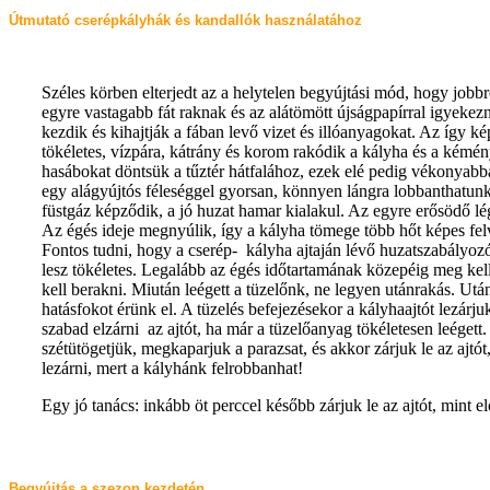
Útmutató cserépkályhák és kandallók használatához
Széles körben elterjedt az a helytelen begyújtási mód, hogy jobbr
egyre vastagabb fát raknak és az alátömött újságpapírral igyekez
kezdik és kihajtják a fában levő vizet és illóanyagokat. Az így 
tökéletes, vízpára, kátrány és korom rakódik a kályha és a kémény
hasábokat döntsük a tűztér hátfalához, ezek elé pedig vékonyabba
egy alágyújtós féleséggel gyorsan, könnyen lángra lobbanthatunk
füstgáz képződik, a jó huzat hamar kialakul. Az egyre erősödő lé
Az égés ideje megnyúlik, így a kályha tömege több hőt képes fel
Fontos tudni, hogy a cserép- kályha ajtaján lévő huzatszabályoz
lesz tökéletes. Legalább az égés időtartamának közepéig meg kell
kell berakni. Miután leégett a tüzelőnk, ne legyen utánrakás. Utá
hatásfokot érünk el. A tüzelés befejezésekor a kályhaajtót lezárj
szabad elzárni az ajtót, ha már a tüzelőanyag tökéletesen leégett.
szétütögetjük, megkaparjuk a parazsat, és akkor zárjuk le az ajtót
lezárni, mert a kályhánk felrobbanhat!
Egy jó tanács: inkább öt perccel később zárjuk le az ajtót, mint e
Begyújtás a szezon kezdetén