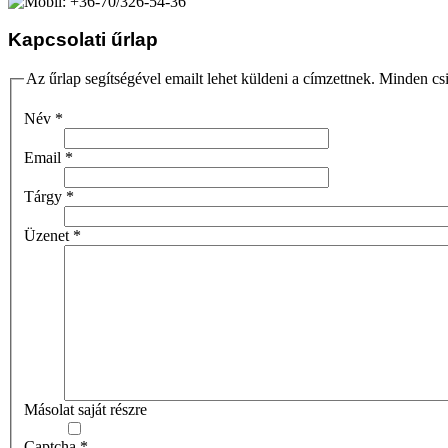
+36-70/326-54-36
Kapcsolati űrlap
Az űrlap segítségével emailt lehet küldeni a címzettnek. Minden csi
Név
*
Email
*
Tárgy
*
Üzenet
*
Másolat saját részre
Captcha
*