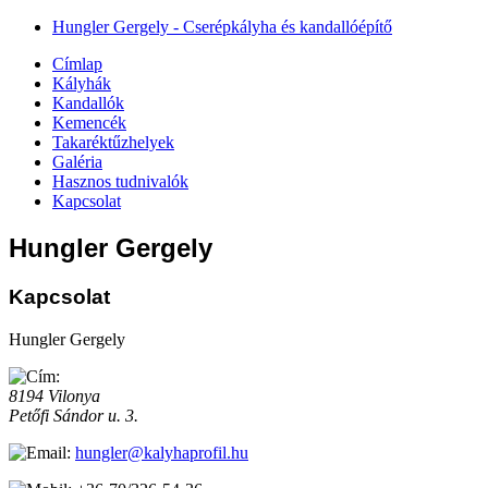
Hungler Gergely - Cserépkályha és kandallóépítő
Címlap
Kályhák
Kandallók
Kemencék
Takaréktűzhelyek
Galéria
Hasznos tudnivalók
Kapcsolat
Hungler Gergely
Kapcsolat
Hungler Gergely
8194 Vilonya
Petőfi Sándor u. 3.
hungler@kalyhaprofil.hu