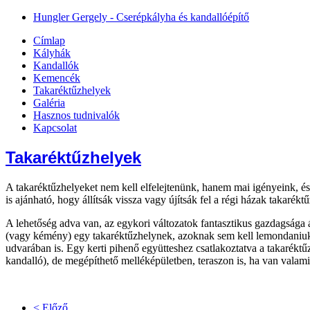
Hungler Gergely - Cserépkályha és kandallóépítő
Címlap
Kályhák
Kandallók
Kemencék
Takaréktűzhelyek
Galéria
Hasznos tudnivalók
Kapcsolat
Takaréktűzhelyek
A takaréktűzhelyeket nem kell elfelejtenünk, hanem mai igényeink, és
is ajánható, hogy állítsák vissza vagy újítsák fel a régi házak takarékt
A lehetőség adva van, az egykori változatok fantasztikus gazdagsága 
(vagy kémény) egy takaréktűzhelynek, azoknak sem kell lemondaniuk ró
udvarában is. Egy kerti pihenő együtteshez csatlakoztatva a takaréktűz
kandalló), de megépíthető melléképületben, teraszon is, ha van valam
< Előző