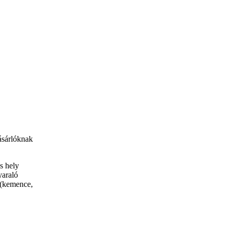
vásárlóknak
s hely
yaraló
t (kemence,