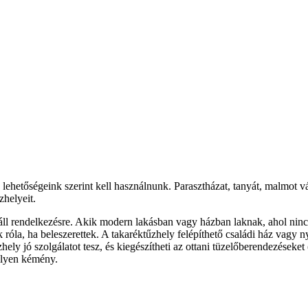
 lehetőségeink szerint kell használnunk. Parasztházat, tanyát, malmot 
űzhelyeit.
áll rendelkezésre. Akik modern lakásban vagy házban laknak, ahol ninc
la, ha beleszerettek. A takaréktűzhely felépíthető családi ház vagy n
hely jó szolgálatot tesz, és kiegészítheti az ottani tüzelőberendezéseke
ilyen kémény.