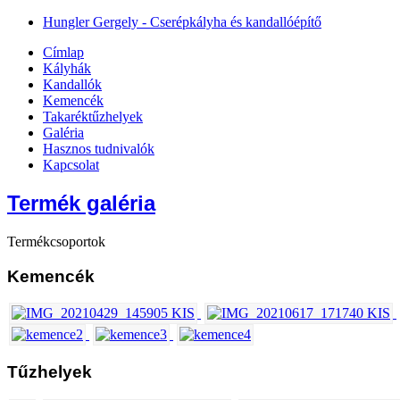
Hungler Gergely - Cserépkályha és kandallóépítő
Címlap
Kályhák
Kandallók
Kemencék
Takaréktűzhelyek
Galéria
Hasznos tudnivalók
Kapcsolat
Termék galéria
Termékcsoportok
Kemencék
Tűzhelyek